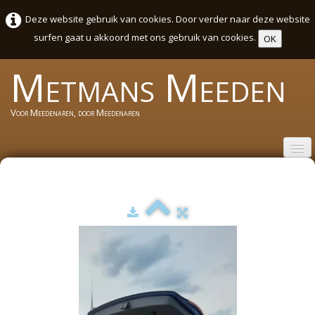
Deze website gebruik van cookies. Door verder naar deze website
surfen gaat u akkoord met ons gebruik van cookies.
OK
Metmans
Meeden
Voor Meedenaren, door Meedenaren
Welkom
Wie zijn wij
Activiteiten Agenda Meeden
Sport en cultuurweek 2026
Foto's
▼