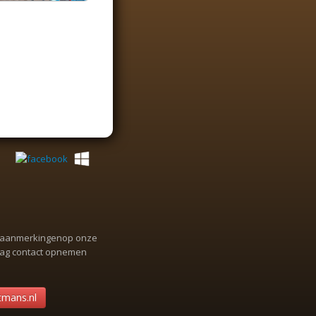
n aanmerkingenop onze
aag contact opnemen
mans.nl