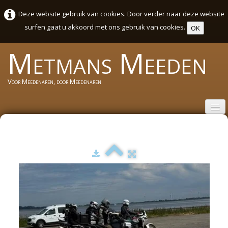
Deze website gebruik van cookies. Door verder naar deze website
surfen gaat u akkoord met ons gebruik van cookies.
OK
Metmans
Meeden
Voor Meedenaren, door Meedenaren
Welkom
Wie zijn wij
Activiteiten Agenda Meeden
Sport en cultuurweek 2026
Foto's
▼