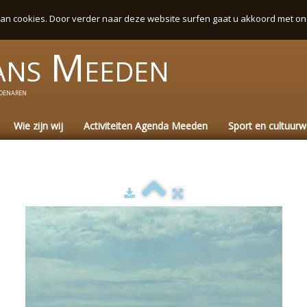
an cookies. Door verder naar deze website surfen gaat u akkoord met on
ans
Meeden
denaren
Wie zijn wij
Activiteiten Agenda Meeden
Sport en cultuur