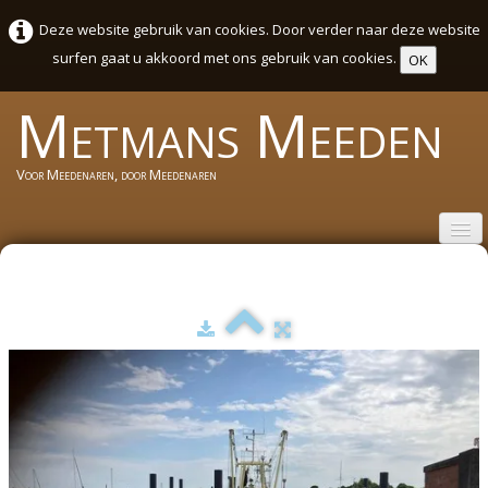
Deze website gebruik van cookies. Door verder naar deze website
surfen gaat u akkoord met ons gebruik van cookies.
OK
Metmans
Meeden
Voor Meedenaren, door Meedenaren
Welkom
Wie zijn wij
Activiteiten Agenda Meeden
Sport en cultuurweek 2026
Foto's
▼