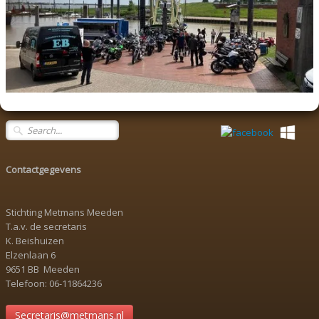
Contactgegevens
Stichting Metmans Meeden
T.a.v. de secretaris
K. Beishuizen
Elzenlaan 6
9651 BB Meeden
Telefoon: 06-11864236
Secretaris@metmans.nl