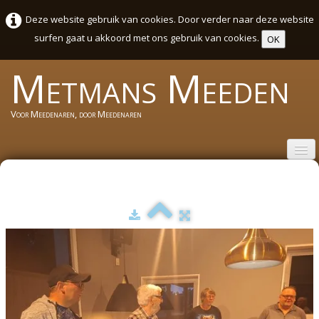
Deze website gebruik van cookies. Door verder naar deze website
surfen gaat u akkoord met ons gebruik van cookies.
OK
Metmans
Meeden
Voor Meedenaren, door Meedenaren
Welkom
Wie zijn wij
Activiteiten Agenda Meeden
Sport en cultuurweek 2026
Foto's
▼