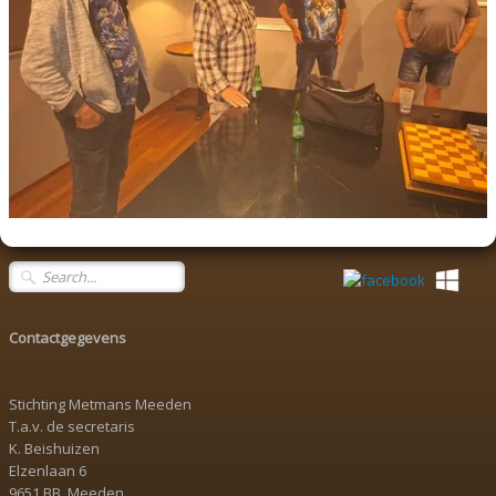
Contactgegevens
Stichting Metmans Meeden
T.a.v. de secretaris
K. Beishuizen
Elzenlaan 6
9651 BB Meeden