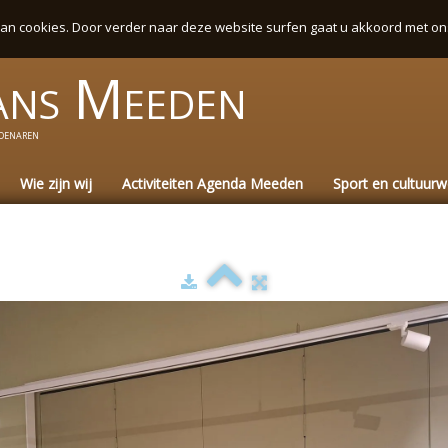
an cookies. Door verder naar deze website surfen gaat u akkoord met on
ans
Meeden
denaren
Wie zijn wij
Activiteiten Agenda Meeden
Sport en cultuur